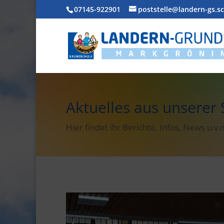
07145-922901
poststelle@landern-gs.s
Aktuelles aus unserer 
Hier findet ihr Berichte, Infos, News u.v.