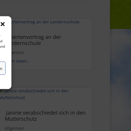
r
Expertenvortrag an der
nd
Landernschule
 und
Allgemein
mehr lesen…
en
Janine verabschiedet sich in den
Mutterschutz
Allgemein