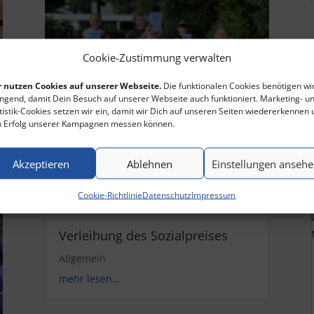
Cookie-Zustimmung verwalten
 nutzen Cookies auf unserer Webseite.
Die funktionalen Cookies benötigen wi
ngend, damit Dein Besuch auf unserer Webseite auch funktioniert. Marketing- u
tistik-Cookies setzen wir ein, damit wir Dich auf unseren Seiten wiedererkennen
 Erfolg unserer Kampagnen messen können.
Akzeptieren
Ablehnen
Einstellungen anseh
Cookie-Richtlinie
Datenschutz
Impressum
Verleihung des Sozialpreises
Allgemein
mehr lesen…