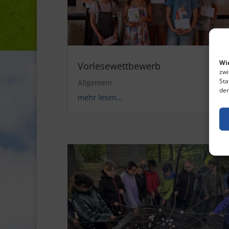
Wir
Vorlesewettbewerb
zwi
Sta
Allgemein
den
mehr lesen…