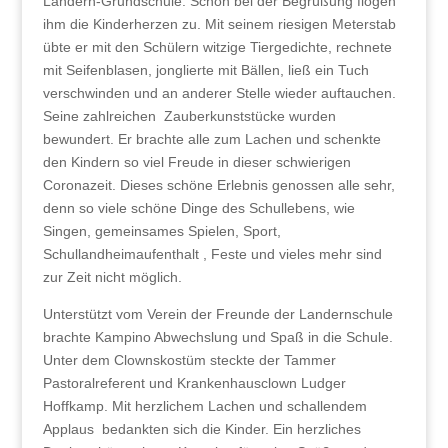
Landern-Grundschule. Schon bei der Begrüßung flogen
ihm die Kinderherzen zu. Mit seinem riesigen Meterstab
übte er mit den Schülern witzige Tiergedichte, rechnete
mit Seifenblasen, jonglierte mit Bällen, ließ ein Tuch
verschwinden und an anderer Stelle wieder auftauchen.
Seine zahlreichen Zauberkunststücke wurden
bewundert. Er brachte alle zum Lachen und schenkte
den Kindern so viel Freude in dieser schwierigen
Coronazeit. Dieses schöne Erlebnis genossen alle sehr,
denn so viele schöne Dinge des Schullebens, wie
Singen, gemeinsames Spielen, Sport,
Schullandheimaufenthalt , Feste und vieles mehr sind
zur Zeit nicht möglich.
Unterstützt vom Verein der Freunde der Landernschule
brachte Kampino Abwechslung und Spaß in die Schule.
Unter dem Clownskostüm steckte der Tammer
Pastoralreferent und Krankenhausclown Ludger
Hoffkamp. Mit herzlichem Lachen und schallendem
Applaus bedankten sich die Kinder. Ein herzliches