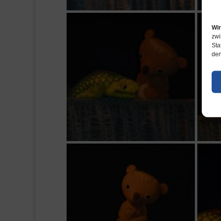
Wir
zwi
Sta
den