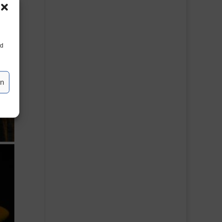
nd
en