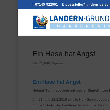
07145-922901
poststelle@landern-gs.sc
Ein Hase hat Angst
März 25, 2019
|
Allgemein
Ein Hase hat Angst
Helmut Schmiedeberg mit seiner Sindelfinger
Am 21. und 22.2.2019 spielte Herr Schmiedeberg „
für die Schüler der Landern-Grundschule. Das St