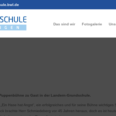
hule.bwl.de
Das sind wir
Fotogalerie
Uns
 Puppenbühne zu Gast in der Landern-Grundschule.
Ein Hase hat Angst“, ein erfolgreiches und für seine Bühne wichtiges 
ück brachte Herr Schmiedeberg vor 45 Jahren heraus, doch es ist heut