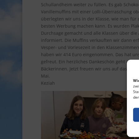
Schullandheim weiter zu füllen. Es gab Schoko
Vanillemuffins mit einer Lolli-Überraschung o
überlegten wir uns in der Klasse, wie man für 
besten Werbung machen kann. Es wurden Plaka
Durchsage gemacht und alle Klassen über die 
informiert. Die Muffins verkauften wir dann erf
Vesper- und Vorlesezeit in den Klassenzimmer
haben wir 414 Euro eingenommen. Das hat uns 
gefreut. Ein herzliches Dankeschön geht an al
Bäckerinnen. Jetzt freuen wir uns auf das Sch
Mai.
Wir
Keziah
zwi
Sta
den