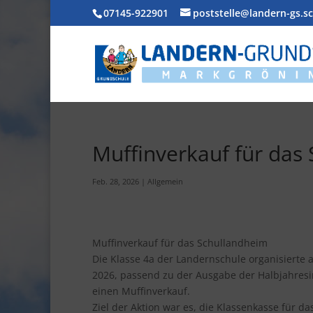
07145-922901
poststelle@landern-gs.s
Muffinverkauf für das
Feb. 28, 2026
|
Allgemein
Muffinverkauf für das Schullandheim
Die Klasse 4a der Landernschule organisierte 
2026, passend zu der Ausgabe der Halbjahres
einen Muffinverkauf.
Ziel der Aktion war es, die Klassenkasse für 