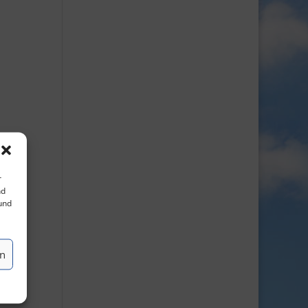
r
nd
 und
en