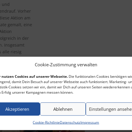
- und
bendrauf. Vorher
diese Aktion am
te gemalt, eine
Aktion
olgreich in der
n. Insgesamt
alle riesig
le Bäcker und
Cookie-Zustimmung verwalten
ullandheim im
 nutzen Cookies auf unserer Webseite.
Die funktionalen Cookies benötigen wi
ngend, damit Dein Besuch auf unserer Webseite auch funktioniert. Marketing- u
tistik-Cookies setzen wir ein, damit wir Dich auf unseren Seiten wiedererkennen
 Erfolg unserer Kampagnen messen können.
Akzeptieren
Ablehnen
Einstellungen anseh
Cookie-Richtlinie
Datenschutz
Impressum