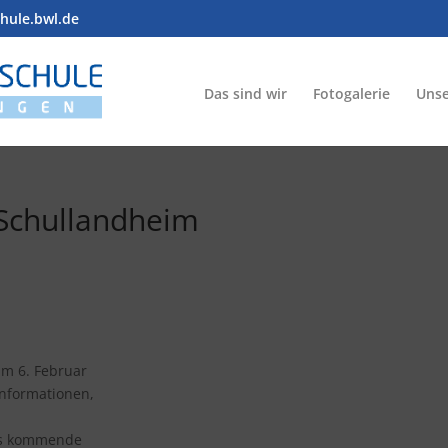
chule.bwl.de
Das sind wir
Fotogalerie
Unse
 Schullandheim
am 6. Februar
informationen,
das kommende