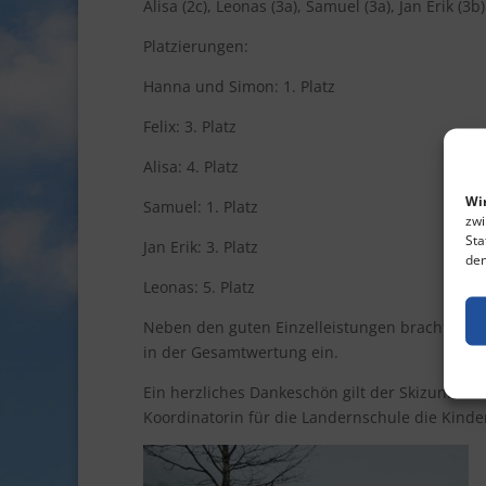
Alisa (2c), Leonas (3a), Samuel (3a), Jan Erik (3b)
Platzierungen:
Hanna und Simon: 1. Platz
Felix: 3. Platz
Alisa: 4. Platz
Wir
Samuel: 1. Platz
zwi
Sta
Jan Erik: 3. Platz
den
Leonas: 5. Platz
Neben den guten Einzelleistungen brachten un
in der Gesamtwertung ein.
Ein herzliches Dankeschön gilt der Skizunft M
Koordinatorin für die Landernschule die Kinder