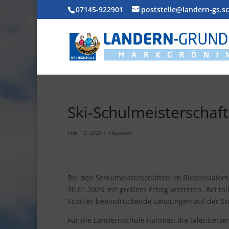
07145-922901
poststelle@landern-gs.s
Ski-Schulmeisterschaf
Feb. 12, 2026
|
Allgemein
Bei den Schulmeisterschaften im Riesenslalo
30.01.2026 mit großem Erfolg vertreten. Bei t
Schüler beeindruckende Leistungen auf der St
Für die Landernschule nahmen die talentierten S