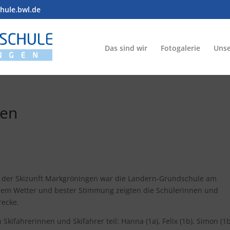
chule.bwl.de
Das sind wir
Fotogalerie
Unse
ten
m der Skizunft Markgröningen war die Landern-Grundschule am
ollem Wetter und bester Stimmung zeigten die Schülerinnen und
recke.
kifahrerinnen und Skifahrer teil: Hanna (1a), Felix (1b), Simon (1b