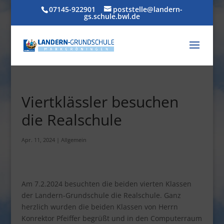
07145-922901
poststelle@landern-
gs.schule.bwl.de
Viertklässler besuchen
die Realschule
Apr. 11, 2024
|
Allgemein
Am 7.2.2024 besuchten die beiden vierten Klassen
der Landern-Grundschule die Realschule. Ganz
herzlich wurden die beiden Klassen von Herrn
Konrektor Pfeiffer begrüßt und in den Computerraum