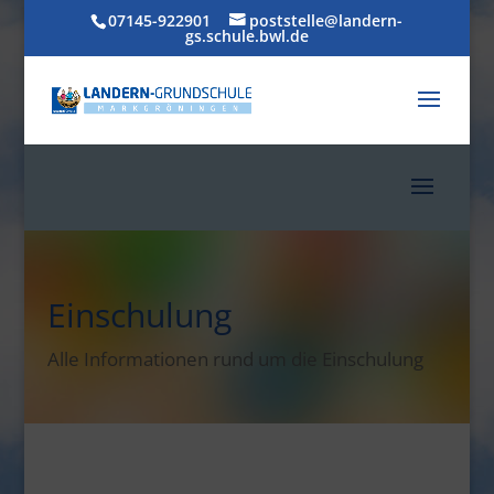
07145-922901
poststelle@landern-
gs.schule.bwl.de
Einschulung
Alle Informationen rund um die Einschulung