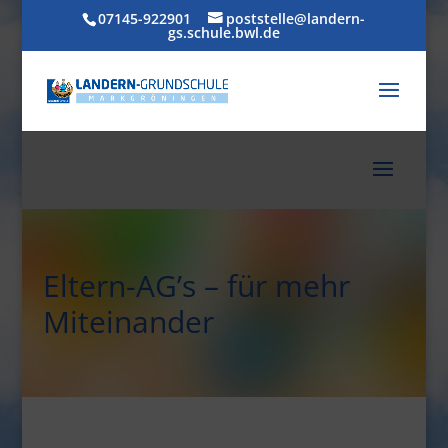
07145-922901
poststelle@landern-
gs.schule.bwl.de
Eltern-AG’s – für mehr
Miteinander