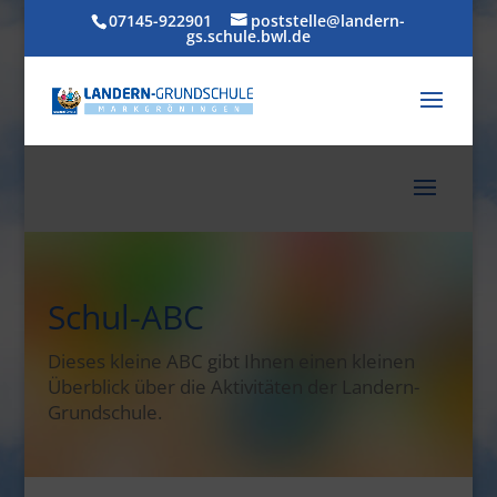
07145-922901
poststelle@landern-
gs.schule.bwl.de
Schul-ABC
Dieses kleine ABC gibt Ihnen einen kleinen
Überblick über die Aktivitäten der Landern-
Grundschule.